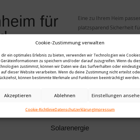
heim für
Eine zu Ihrem Heim passe
platzsparend Sicherheit fü
ad
bietet, gehört nun nicht 
Cookie-Zustimmung verwalten
Bike-Twister verbindet all
dir ein optimales Erlebnis zu bieten, verwenden wir Technologien wie Cookie
praktischen Mittel für Sie
Geräteinformationen zu speichern und/oder darauf zuzugreifen. Wenn du die
hnologien zustimmst, können wir Daten wie das Surfverhalten oder eindeutig
 auf dieser Website verarbeiten. Wenn du deine Zustimmung nicht erteilst ode
ückziehst, können bestimmte Merkmale und Funktionen beeinträchtigt werden.
Akzeptieren
Ablehnen
Einstellungen anseh

Cookie-Richtlinie
Datenschutzerklärung
Impressum
Solarenergie