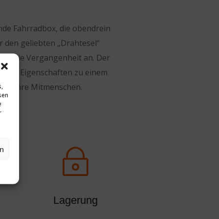
nde Fahrradbox, die obendrein
r den geliebten „Drahtesel“
mehr die Vergangenheit an. Der
 diese Eigenschaften zu einem
s,
 und Ihre Mitmenschen.
sen
e
r
en
~
Lagerung