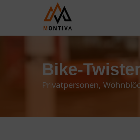
Bike-Twist
Privatpersonen, Wohnblö