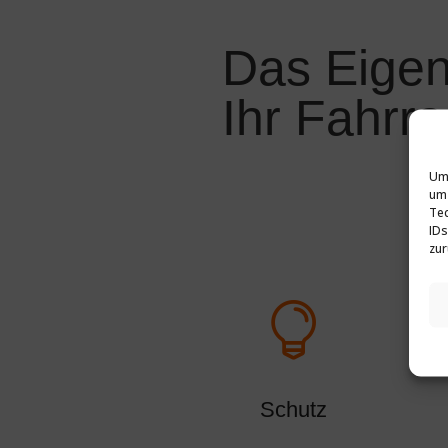
Das Eigen
Ihr Fahrr
Um 
um 
Tec
IDs
zur

Schutz