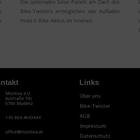
n
Die optionalen Solar-Panels am Dach des
s
Bike-Twisters ermöglichen das Aufladen
s
Ihres E-Bike-Akkus im Inneren.
ntakt
Links
Montiva e.U.
Über uns
Austraße 59c
6700 Bludenz
Bike-Twister
AGB
+43 664 4643444
Impressum
office@montiva.at
Datenschutz